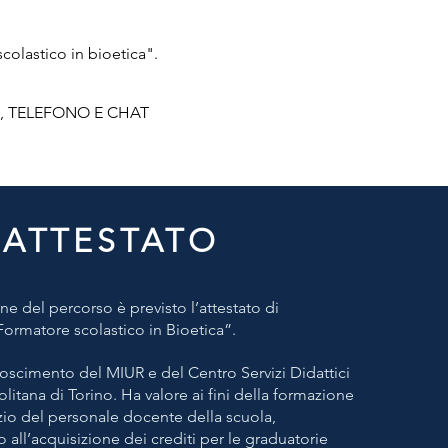
 scolastico in bioetica".
L, TELEFONO E CHAT
ATTESTATO
ne del percorso è previsto l’attestato di
Formatore scola
stico in Bioetica”.
onoscimento del MIUR e del Centro Servizi Didattici
litana di Torino. Ha valore ai fini della formazione
izio del personale docente della scuola,
 all’acquisizione dei crediti per le graduatorie