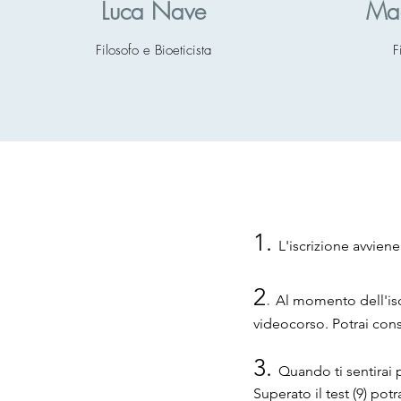
Luca Nave
Mad
Filosofo e Bioeticista
F
1
.
L
'iscrizi
one avviene 
2
.
Al momento dell'isc
videocorso.
Potrai
cons
3.
Quando ti sentirai 
Superato il test (9) potr