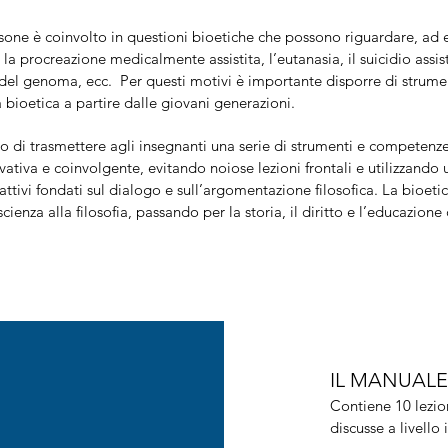
one è coinvolto in questioni bioetiche che possono riguardare, ad e
la procreazione medicalmente assistita, l’eutanasia, il suicidio assisti
del genoma, ecc. Per questi motivi è importante disporre di strume
a bioetica a partire dalle giovani generazioni.
o di trasmettere agli insegnanti una serie di strumenti e competenze
vativa e coinvolgente, evitando noiose lezioni frontali e utilizzand
ttivi fondati sul dialogo e sull’argomentazione filosofica. La bioetic
cienza alla filosofia, passando per la storia, il diritto e l’educazione 
IL MANUALE
Contiene 10 lezion
discusse a livello 