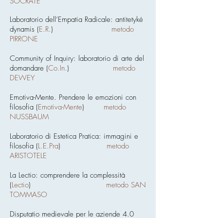
SOCRATE
Laboratorio dell’Empatia Radicale: antitetyké
dynamis (
E.R.
)
metodo
PIRRONE
Community of Inquiry: laboratorio di arte del
domandare (
Co.In.
)
metodo
DEWEY
Emotiva-Mente. Prendere le emozioni con
filosofia (
Emotiva-Mente
)
metodo
NUSSBAUM
Laboratorio di Estetica Pratica: immagini e
filosofia (
L.E.Pra
)
metodo
ARISTOTELE
La Lectio: comprendere la complessità
(
Lectio
)
metodo SAN
TOMMASO
Disputatio medievale per le aziende 4.0