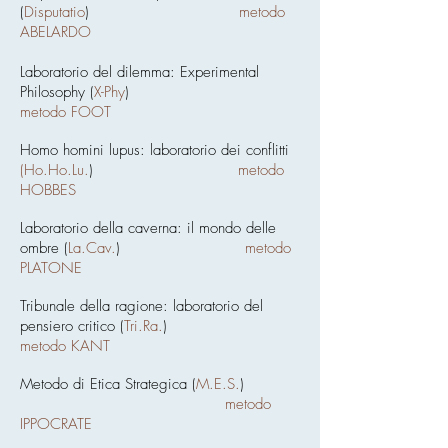
(
Disputatio
)
metodo
ABELARDO
Laboratorio del dilemma: Experimental
Philosophy (
X-Phy
)
metodo FOOT
Homo homini lupus: laboratorio dei conflitti
(Ho.Ho.Lu.
)
metodo
HOBBES
Laboratorio della caverna: il mondo delle
ombre (
La.Cav.
)
metodo
PLATONE
Tribunale della ragione: laboratorio del
pensiero critico (
Tri.Ra.
)
metodo KANT
Metodo di Etica Strategica (
M.E.S.
)
metodo
IPPOCRATE