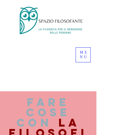
ME
NU
FARE
COSE
CON
LA
FILOSOFI