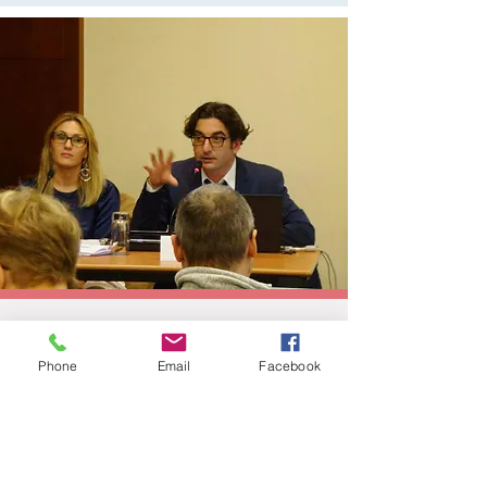
CHI SIAMO
Phone
Email
Facebook
Spazio Filosofante, dal 2008, è la
Filosofia
per il
Ben-Essere
delle persone.
Riportiamo la Filosofia agli
antichi splendori
della Grecia antica, dove nasce come un