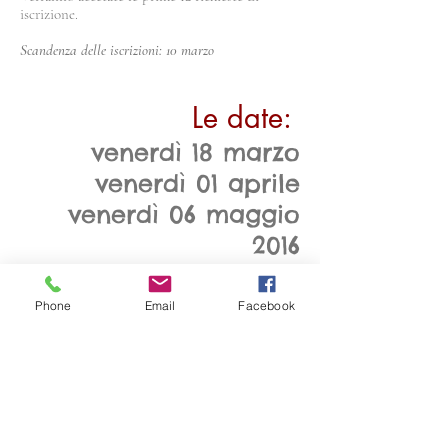
iscrizione.
Scandenza delle iscrizioni: 10 marzo
Le date:
venerdì 18 marzo
venerdì 01 aprile
venerdì 06 maggio
2016
dalle 15,00 alle 19,30
Phone
Email
Facebook
________________
Sede Spazio Filosofante
C.so Galileo Galilei 38,
TORINO.