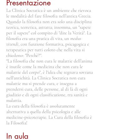
Presentazione
La Clinica Socratica è un ambiente che rievoca
le modalità del fare filosofia nell’antica Grecia.
Quando la filosofia non era solo una disciplina
teorica, teoretica, astratta; insomma, un "sapere
per il sapere" col compito di "dire la Verità". La
filosofia era una pratica di vita, un
modus
vivendi
, con funzione formativa, psicagogica e
terapeutica per tutti coloro che nella vita si
chiedono: "Perchè?".
"La filosofia che non cura le malattie dell’anima
è inutile come la medicina che non cura le
malattie del corpo", è l'idea che regnava sovrana
nell'antichità. La Clinica Socratica non cura
malattie ma si prende cura, e insegna a
prendersi cura, delle persone, al di là di ogni
giudizio e di ogni classificazione, tra sanità e
malattia.
La cura della filosofia è assolutamente
alternativa a quella della psicologia e alle
medicine-psicoterapie. La Cura della filosofia è
la Filosofia!
In aula