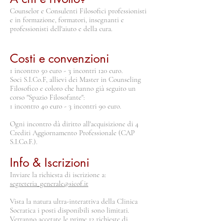
Counselor e Consulenti Filosofici professionisti
e in formazione, formatori, insegnanti e
professionisti dell'aiuto e della cura.
Costi e convenzioni
1 incontro 50 euro - 3 incontri 120 euro.
Soci S.I.Co.F, allievi dei Master in Counseling
Filosofico e coloro che hanno già seguito un
corso "Spazio Filosofante":
1 incontro 40 euro - 3 incontri 90 euro.
Ogni incontro dà diritto all'acquisizione di 4
Crediti Aggiornamento Professionale (CAP
S.I.Co.F.).
Info & Iscrizioni
Inviare la richiesta di iscrizione a:
segreteria_generale@sicof.it
Vista la natura ultra-interattiva della Clinica
Socratica i posti disponibili sono limitati.
Verranno accetate le prime 12 richieste di