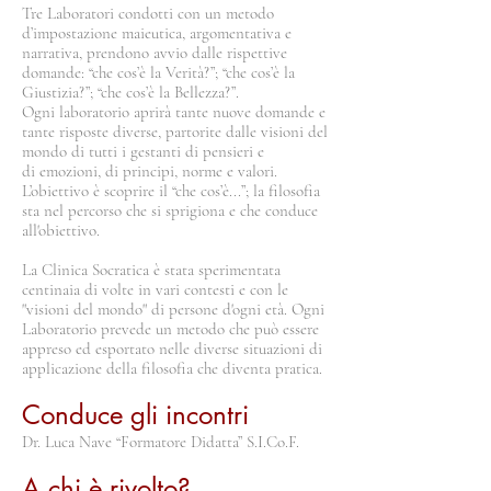
Tre Laboratori condotti con un metodo
d’impostazione maieutica, argomentativa e
narrativa, prendono avvio dalle rispettive
domande: “che cos’è la Verità?”; “che cos’è la
Giustizia?”; “che cos’è la Bellezza?”.
Ogni laboratorio aprirà tante nuove domande e
tante risposte diverse, partorite dalle visioni del
mondo di tutti i gestanti di pensieri e
di emozioni, di principi, norme e valori.
L’obiettivo è scoprire il “che cos’è...”; la filosofia
sta nel percorso che si sprigiona e che conduce
all'obiettivo.
La Clinica Socratica è stata sperimentata
centinaia di volte in vari contesti e con le
"visioni del mondo" di persone d'ogni età. Ogni
Laboratorio prevede un metodo che può essere
appreso ed esportato nelle diverse situazioni di
applicazione della filosofia che diventa pratica.
Conduce gli incontri
Dr. Luca Nave “Formatore Didatta” S.I.Co.F.
A chi è rivolto?