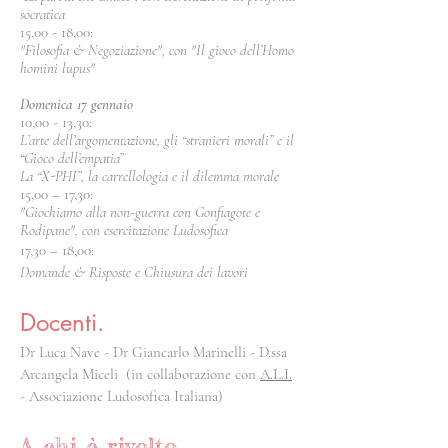
socratica
15,00 - 18,00:
"Filosofia & Negoziazione", con "Il gioco dell’Homo
homini lupus"
Domenica 17 gennaio
10,00 - 13,30:
L’arte dell’argomentazione, gli “stranieri morali” e il
“Gioco dell’empatia”
La “X-PHI”, la carrellologia e il dilemma morale
15,00 – 17,30:
"Giochiamo alla non-guerra con Gonfiagote e
Rodipane", con esercitazione Ludosofica
17,30 – 18,00:
Domande & Risposte e Chiusura dei lavori
Docenti.
Dr Luca Nave - Dr Giancarlo Marinelli - D.ssa
Arcangela Miceli (in collaborazione con
A.L.I.
- Associazione Ludosofica Italiana)
A chi è rivolto.