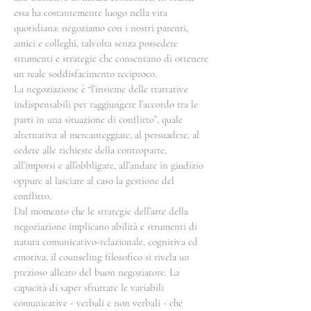
essa ha costantemente luogo nella vita
quotidiana: negoziamo con i nostri parenti,
amici e colleghi, talvolta senza possedere
strumenti e strategie che consentano di ottenere
un reale soddisfacimento reciproco.
La negoziazione è “l’insieme delle trattative
indispensabili per raggiungere l’accordo tra le
parti in una situazione di conflitto”, quale
alternativa al mercanteggiare, al persuadere, al
cedere alle richieste della controparte,
all’imporsi e all’obbligare, all’andare in giudizio
oppure al lasciare al caso la gestione del
conflitto.
Dal momento che le strategie dell’arte della
negoziazione implicano abilità e strumenti di
natura comunicativo-relazionale, cognitiva ed
emotiva, il counseling filosofico si rivela un
prezioso alleato del buon negoziatore. La
capacità di saper sfruttare le variabili
comunicative - verbali e non verbali - che