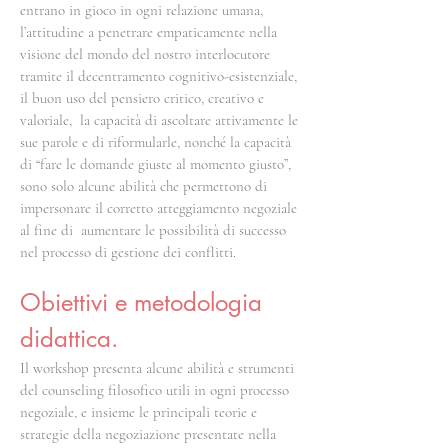
entrano in gioco in ogni relazione umana,
l’attitudine a penetrare empaticamente nella
visione del mondo del nostro interlocutore
tramite il decentramento cognitivo-esistenziale,
il buon uso del pensiero critico, creativo e
valoriale, la capacità di ascoltare attivamente le
sue parole e di riformularle, nonché la capacità
di “fare le domande giuste al momento giusto”,
sono solo alcune abilità che permettono di
impersonare il corretto atteggiamento negoziale
al fine di aumentare le possibilità di successo
nel processo di gestione dei conflitti.
Obiettivi e metodologia
didattica.
Il workshop presenta alcune abilità e strumenti
del counseling filosofico utili in ogni processo
negoziale, e insieme le principali teorie e
strategie della negoziazione presentate nella