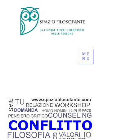
ME
NU