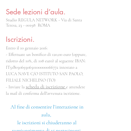
Sede lezioni d’aula.
Studio REGULA NETWORK - Via di Santa
Teresa,
23 - 00198
ROMA
Iscrizioni.
Entro il 10 gennaio 2016:
- Effettuare un bonifico di 120,00 euro (oppure,
ridotto del 10%, di 108 euro) al seguente IBAN:
IT51B0306930650100000066772 intestato a
LUCA NAVE C/O ISTITUTO SAN PAOLO,
FILIALE NICHELINO (TO)
scheda di iscrizione
- Inviare la
e attendere
la mail di conferma dell'avvenuta iscrizione.
Al fine di consentire l’interazione in
aula,
le iscrizioni si chiuderanno al
raggiungimento di 15 partecipanti.