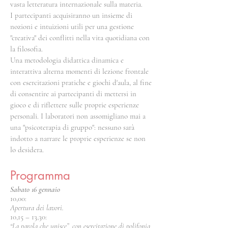
vasta letteratura internazionale sulla materia.
I partecipanti acquisiranno un insieme di
nozioni e intuizioni utili per una gestione
"creativa" dei conflitti nella vita quotidiana con
la filosofia.
Una metodologia didattica dinamica e
interattiva alterna momenti di lezione frontale
con esercitazioni pratiche e giochi d'aula, al fine
di consentire ai partecipanti di mettersi in
gioco e di riflettere sulle proprie esperienze
personali. I laboratori non assomigliano mai a
una "psicoterapia di gruppo": nessuno sarà
indotto a narrare le proprie esperienze se non
lo desidera.
Programma
Sabato 16 gennaio
10,00:
Apertura dei lavori.
10,15 – 13,30:
“La parola che unisce”, con esercitazione di polifonia