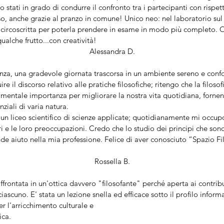
stati in grado di condurre il confronto tra i partecipanti con rispet
so, anche grazie al pranzo in comune! Unico neo: nel laboratorio sul
ù circoscritta per poterla prendere in esame in modo più completo.
ualche frutto...con creatività!
Alessandra D.
enza, una gradevole giornata trascorsa in un ambiente sereno e confo
e il discorso relativo alle pratiche filosofiche; ritengo che la filo
damentale importanza per migliorare la nostra vita quotidiana, forne
nziali di varia natura.
i un liceo scientifico di scienze applicate; quotidianamente mi occupo 
eri e le loro preoccupazioni. Credo che lo studio dei principi che so
de aiuto nella mia professione. Felice di aver conosciuto “Spazio Fil
Rossella B.
ffrontata in un'ottica davvero "filosofante" perché aperta ai contributi
ciascuno. E' stata un lezione snella ed efficace sotto il profilo infor
r l'arricchimento culturale e
ica.