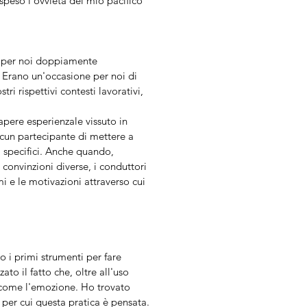
speso l’ovvietà del mio pacifico
to per noi doppiamente
. Erano un'occasione per noi di
i rispettivi contesti lavorativi,
apere esperienzale vissuto in
scun partecipante di mettere a
i specifici. Anche quando,
 convinzioni diverse, i conduttori
i e le motivazioni attraverso cui
 i primi strumenti per fare
o il fatto che, oltre all'uso
i come l'emozione. Ho trovato
i per cui questa pratica è pensata.