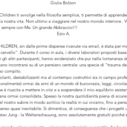
Giulia Bolzon
hildren ti avvolge nella filosofia semplice, ti permette di appren
la nostra vita. Non ultimo a viaggiare nel nostro mondo interiore . 
rò sempre con Me. Un grande Abbraccio!!!
Ezio A.
DREN, sin dalle prime dispense ricevute via email, è stata per me
ervello”. Durante il corso in aula, i diversi laboratori proposti basati
li altri partecipanti, hanno evidenziato che pur nella lontananza dell
vano incontrarsi su di un pensiero centrale: una specie di “trauma d
 suo compito.
olanti, destabilizzanti ma al contempo costruttivi sia in campo profe
onalmente) ormai da anni di un mondo di burocrazia, leggi, circolari
e è riuscita a mettere in crisi e a sospendere il mio equilibrio esist
ana ormai consolidata. Spesso la nostra quotidianità piena di sicurezze
l nostro subire in modo acritico la realtà in cui viviamo, fino a pe
 senso quasi inevitabile. Si dimentica, di conseguenza che i progett
stav Jung - la Weltanschauung, sono assolutamente gratuiti poiché so