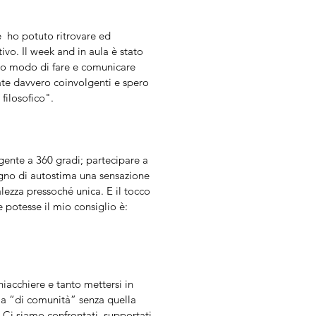
é ho potuto ritrovare ed
ivo. Il week and in aula è stato
mio modo di fare e comunicare
tate davvero coinvolgenti e spero
filosofico".
gente a 360 gradi; partecipare a
agno di autostima una sensazione
alezza pressoché unica. E il tocco
e potesse il mio consiglio è:
iacchiere e tanto mettersi in
ima “di comunità” senza quella
 Ci siamo confrontati, supportati