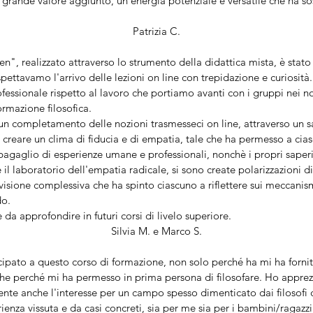
 grande valore aggiunto, un’energia potenziale e versatile che ha so
Patrizia C.
ren", realizzato attraverso lo strumento della didattica mista, è sta
ettavamo l'arrivo delle lezioni on line con trepidazione e curiosità
ssionale rispetto al lavoro che portiamo avanti con i gruppi nei nostr
rmazione filosofica.
o un completamento delle nozioni trasmesseci on line, attraverso un s
creare un clima di fiducia e di empatia, tale che ha permesso a cia
o bagaglio di esperienze umane e professionali, nonchè i propri saper
 il laboratorio dell'empatia radicale, si sono create polarizzazioni di
isione complessiva che ha spinto ciascuno a riflettere sui meccanism
do.
 da approfondire in futuri corsi di livelo superiore.
Silvia M. e Marco S.
ipato a questo corso di formazione, non solo perché ha mi ha fornito
e perché mi ha permesso in prima persona di filosofare. Ho apprezzat
sente anche l'interesse per un campo spesso dimenticato dai filosof
rienza vissuta e da casi concreti, sia per me sia per i bambini/ragazz