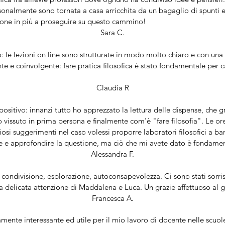
rsonalmente sono tornata a casa arricchita da un bagaglio di spunti 
one in più a proseguire su questo cammino!
Sara C.
 le lezioni on line sono strutturate in modo molto chiaro e con una
ante e coinvolgente: fare pratica filosofica è stato fondamentale per 
Claudia R
sitivo: innanzi tutto ho apprezzato la lettura delle dispense, che
 ho vissuto in prima persona e finalmente com'è "fare filosofia". Le o
osi suggerimenti nel caso volessi proporre laboratori filosofici a ba
e e approfondire la questione, ma ciò che mi avete dato è fondamen
Alessandra F.
 condivisione, esplorazione, autoconsapevolezza. Ci sono stati sorrisi
 la delicata attenzione di Maddalena e Luca. Un grazie affettuoso al 
Francesca A.
mente interessante ed utile per il mio lavoro di docente nelle scuole