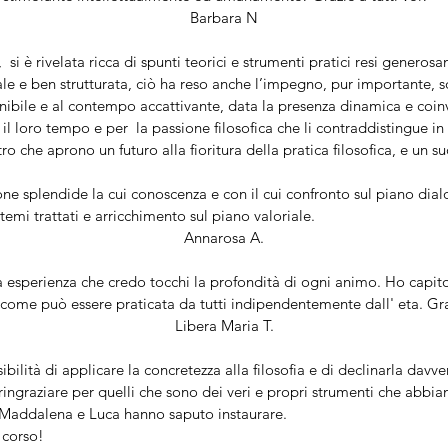
Barbara N
 si è rivelata ricca di spunti teorici e strumenti pratici resi genero
ale e ben strutturata, ciò ha reso anche l’impegno, pur importante, 
tenibile e al contempo accattivante, data la presenza dinamica e co
 il loro tempo e per la passione filosofica che li contraddistingue in
o che aprono un futuro alla fioritura della pratica filosofica, e un su
e splendide la cui conoscenza e con il cui confronto sul piano dial
 temi trattati e arricchimento sul piano valoriale.
Annarosa A.
a esperienza che credo tocchi la profondità di ogni animo. Ho capit
e come può essere praticata da tutti indipendentemente dall' eta. Gr
Libera Maria T.
bilità di applicare la concretezza alla filosofia e di declinarla davv
ngraziare per quelli che sono dei veri e propri strumenti che abbi
e Maddalena e Luca hanno saputo instaurare.
l corso!