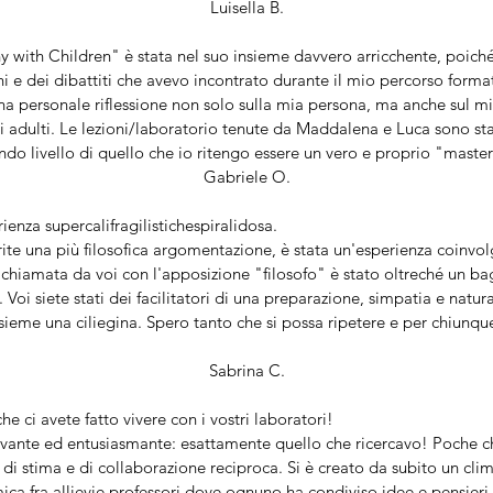
Luisella B.
y with Children" è stata nel suo insieme davvero arricchente, poich
 e dei dibattiti che avevo incontrato durante il mio percorso format
na personale riflessione non solo sulla mia persona, ma anche sul 
 gli adulti. Le lezioni/laboratorio tenute da Maddalena e Luca sono s
do livello di quello che io ritengo essere un vero e proprio "master 
Gabriele O.
enza supercalifragilistichespiralidosa.
te una più filosofica argomentazione, è stata un'esperienza coinvol
 chiamata da voi con l'apposizione "filosofo" è stato oltreché un b
. Voi siete stati dei facilitatori di una preparazione, simpatia e natur
insieme una ciliegina. Spero tanto che si possa ripetere e per chiunqu
Sabrina C.
he ci avete fatto vivere con i vostri laboratori!
tivante ed entusiasmante: esattamente quello che ricercavo! Poche ch
 di stima e di collaborazione reciproca. Si è creato da subito un cl
ca fra allievie professori dove ognuno ha condiviso idee e pensieri.