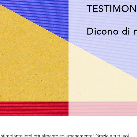
TESTIMON
Dicono di n
e stimolante intellettualmente ed umanamente! Grazie a tutti voi!