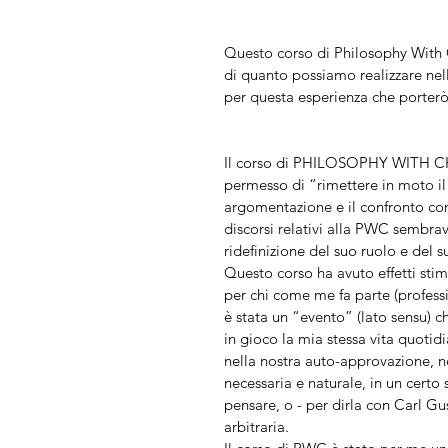
Questo corso di Philosophy With C
di quanto possiamo realizzare nel
per questa esperienza che porte
Il corso di PHILOSOPHY WITH CHIL
permesso di “rimettere in moto il c
argomentazione e il confronto con g
discorsi relativi alla PWC sembra
ridefinizione del suo ruolo e del
Questo corso ha avuto effetti stim
per chi come me fa parte (professi
è stata un “evento” (lato sensu) ch
in gioco la mia stessa vita quotidi
nella nostra auto-approvazione, ne
necessaria e naturale, in un certo
pensare, o - per dirla con Carl Gu
arbitraria.