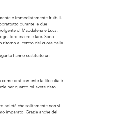
samente e immediatamente fruibili.
soprattutto durante le due
involgente di Maddalena e Luca,
 ogni loro essere e fare. Sono
o ritorno al centro del cuore della
ogante hanno costituito un
o come praticamente la filosofia è
azie per quanto mi avete dato.
ero ad età che solitamente non vi
amo imparato. Grazie anche del