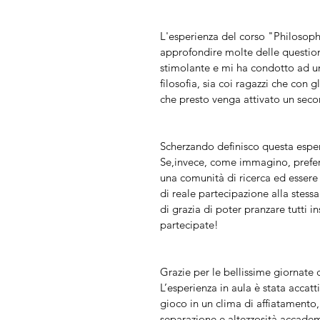
L'esperienza del corso "Philosoph
approfondire molte delle questioni
stimolante e mi ha condotto ad u
filosofia, sia coi ragazzi che con
che presto venga attivato un secon
Scherzando definisco questa esperi
Se,invece, come immagino, preferi
una comunità di ricerca ed essere
di reale partecipazione alla stessa
di grazia di poter pranzare tutti 
partecipate!
Grazie per le bellissime giornate c
L’esperienza in aula è stata accat
gioco in un clima di affiatamento,
separazione e altezzosità accademi