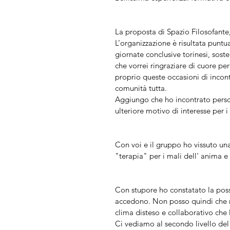
La proposta di Spazio Filosofante,
L’organizzazione è risultata puntu
giornate conclusive torinesi, sos
che vorrei ringraziare di cuore per
proprio queste occasioni di incontr
comunità tutta.
Aggiungo che ho incontrato person
ulteriore motivo di interesse per i
Con voi e il gruppo ho vissuto un
"terapia" per i mali dell' anima 
Con stupore ho constatato la possi
accedono. Non posso quindi che ri
clima disteso e collaborativo ch
Ci vediamo al secondo livello de