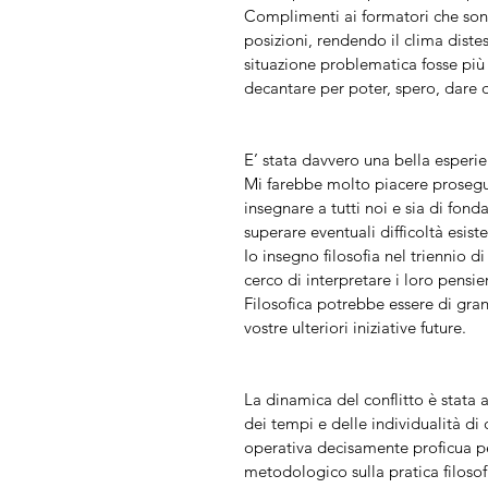
Complimenti ai formatori che sono 
posizioni, rendendo il clima diste
situazione problematica fosse pi
decantare per poter, spero, dare q
E’ stata davvero una bella esperi
Mi farebbe molto piacere proseguir
insegnare a tutti noi e sia di fon
superare eventuali difficoltà esiste
Io insegno filosofia nel triennio d
cerco di interpretare i loro pensi
Filosofica potrebbe essere di gran
vostre ulteriori iniziative future.
La dinamica del conflitto è stata a
dei tempi e delle individualità di 
operativa decisamente proficua pe
metodologico sulla pratica filosof