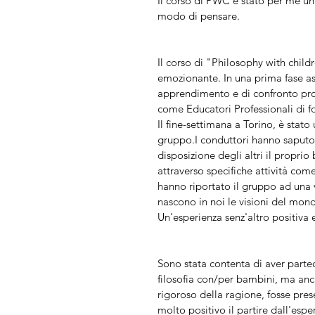
Il corso di PWC è stato per me un
modo di pensare.
Il corso di "Philosophy with child
emozionante. In una prima fase asp
apprendimento e di confronto profe
come Educatori Professionali di fo
Il fine-settimana a Torino, è stat
gruppo.I conduttori hanno saputo 
disposizione degli altri il propri
attraverso specifiche attività come
hanno riportato il gruppo ad una v
nascono in noi le visioni del mon
Un'esperienza senz'altro positiva e
Sono stata contenta di aver partec
filosofia con/per bambini, ma anch
rigoroso della ragione, fosse pre
molto positivo il partire dall'espe