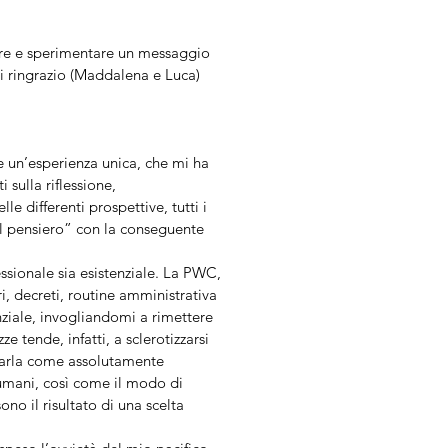
dere e sperimentare un messaggio
Vi ringrazio (Maddalena e Luca)
 un’esperienza unica, che mi ha
 sulla riflessione,
e differenti prospettive, tutti i
el pensiero” con la conseguente
ssionale sia esistenziale. La PWC,
, decreti, routine amministrativa
enziale, invogliandomi a rimettere
 tende, infatti, a sclerotizzarsi
nsarla come assolutamente
i umani, così come il modo di
no il risultato di una scelta