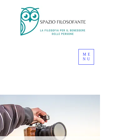
ME
NU