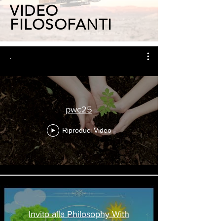
VIDEO
FILOSOFANTI
.
pwc25
Riproduci Video
Invito alla Philosophy With