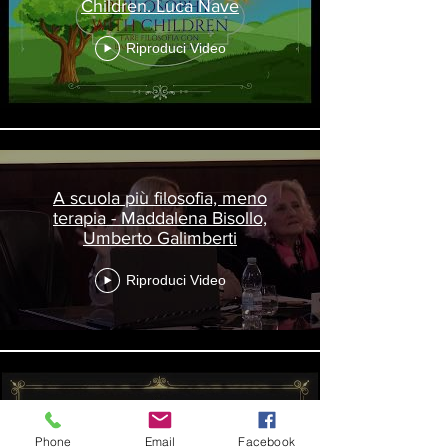
Children. Luca Nave
Riproduci Video
A scuola più filosofia, meno
terapia - Maddalena Bisollo,
Umberto Galimberti
Riproduci Video
Esiste il diritto alla morte
Phone
Email
Facebook