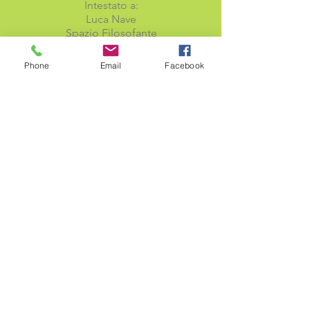
Intestato a:
Luca Nave
Spazio Filosofante
C/o: BCC
Phone
Email
Facebook
COMPILARE E INVIARE LA
SCHEDA DI
ISCRIZIONE
IL SALDO DI 100 EURO
(oppure - 10% di 90 euro)
PUO' ESSERE VERSATO
ENTRO IL
10 novembre
2019
LE ISCRIZIONI SI CHIUDONO
AL RAGGIUNGIMENTO DI 15
ISCRITTI.