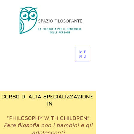
ME
NU
CORSO DI ALTA SPECIALIZZAZIONE
IN
“PHILOSOPHY WITH CHILDREN”
Fare filosofia con i bambini e gli
adolescenti