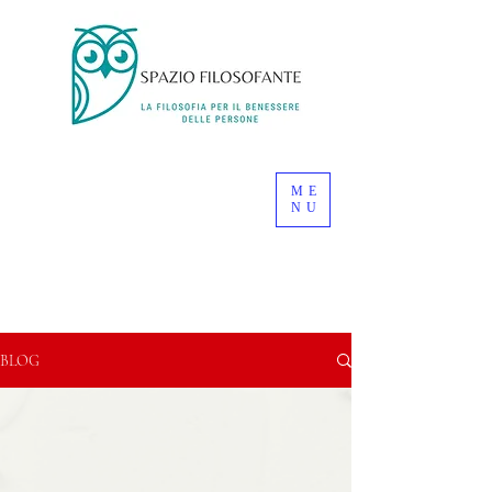
ME
NU
BLOG