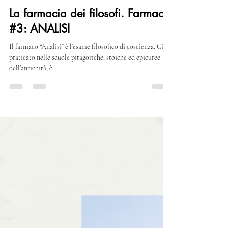
Spazio Filosofante
8 mar 2023
Tempo di lettura: 3 min
La farmacia dei filosofi. Farmaco
#3: ANALISI
Il farmaco “Analisi” è l’esame filosofico di coscienza. Già
praticato nelle scuole pitagoriche, stoiche ed epicuree
dell’antichità, è...