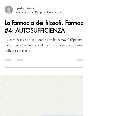
Spazio Filosofante
26 mar 2023
Tempo di lettura: 3 min
La farmacia dei filosofi. Farmaco
#4: AUTOSUFFICIENZA
“Niente basta a colui al quale non basta poco” (Epicuro,
1987, p. 99). “Se l’uomo vede la propria salvezza solamente
nelle cose che non...